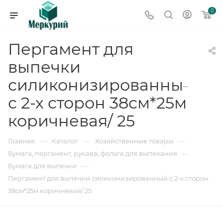
0
Пергамент для
выпечки
силиконизированный
с 2-х сторон 38см*25м
коричневая/ 25
—
—
—
Главная
Каталог
Хозяйственные товары
—
Бумага, пергамент, рукава, фольга для выпекания
—
Бумага для выпечки
Пергамент для выпечки силиконизированный с 2-х сторон
38см*25м коричневая/ 25