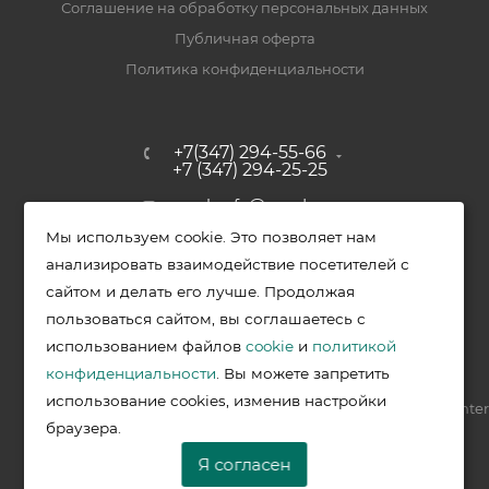
Соглашение на обработку персональных данных
Публичная оферта
Политика конфиденциальности
+7(347) 294-55-66
+7 (347) 294-25-25
upak-ufa@yandex.ru
Мы используем cookie. Это позволяет нам
Уфимский район, с. Зубово, ул.
анализировать взаимодействие посетителей с
Полевая, д. 44/2, к. 2
сайтом и делать его лучше. Продолжая
пользоваться сайтом, вы соглашаетесь с
использованием файлов
cookie
и
политикой
2026 © Меркурий - упаковочная продукция от ведущих
конфиденциальности
. Вы можете запретить
производителей в Уфе
использование cookies, изменив настройки
Разработка —
VIS.center
браузера.
Я согласен