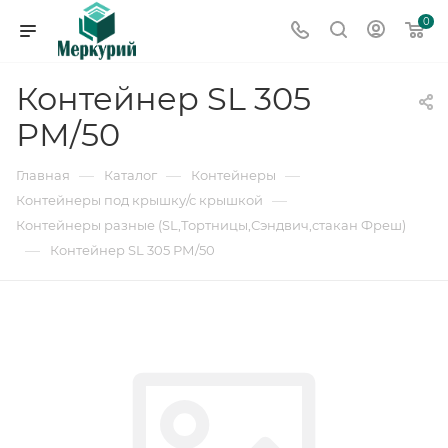
0
Контейнер SL 305
РМ/50
—
—
—
Главная
Каталог
Контейнеры
—
Контейнеры под крышку/с крышкой
Контейнеры разные (SL,Тортницы,Сэндвич,стакан Фреш)
—
Контейнер SL 305 РМ/50