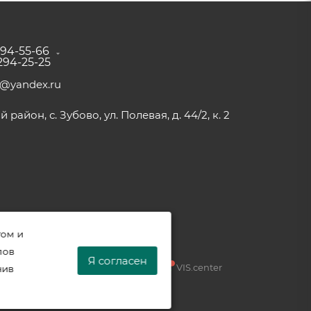
294-55-66
 294-25-25
a@yandex.ru
район, с. Зубово, ул. Полевая, д. 44/2, к. 2
том и
лов
Я согласен
Разработка —
VIS.center
нив