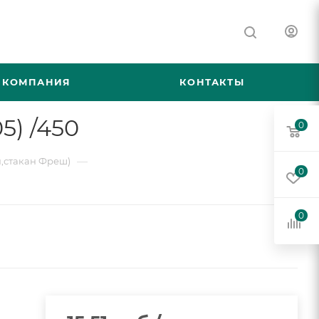
КОМПАНИЯ
КОНТАКТЫ
5) /450
0
—
,стакан Фреш)
0
0