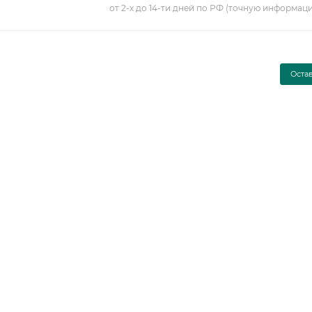
от 2-х до 14-ти дней по РФ (точную информац
Оста