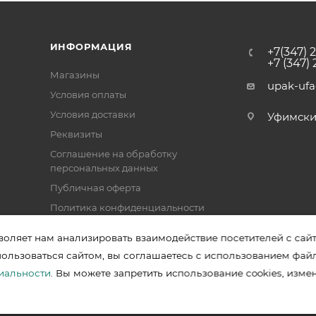
ИНФОРМАЦИЯ
+7(347) 
+7 (347)
Магазины
upak-uf
Условия оплаты
Условия доставки
Уфимский 
Реквизиты
Соглашение на обработку
персональных данных
Публичная оферта
Политика конфиденциальности
воляет нам анализировать взаимодействие посетителей с сай
пользоваться сайтом, вы соглашаетесь с использованием фай
зводителей в Уфе
иальности
. Вы можете запретить использование cookies, изме