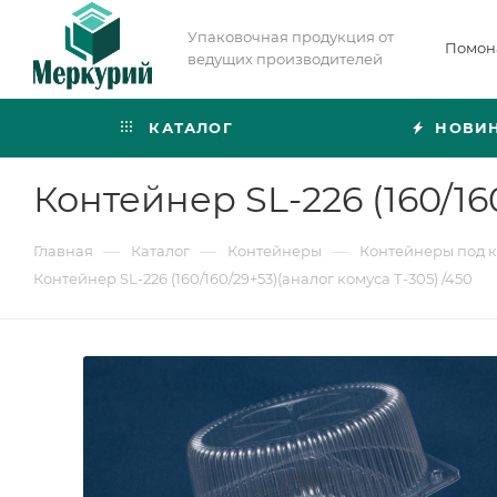
Упаковочная продукция от
Помон
ведущих производителей
КАТАЛОГ
НОВИ
Контейнер SL-226 (160/16
—
—
—
Главная
Каталог
Контейнеры
Контейнеры под 
Контейнер SL-226 (160/160/29+53)(аналог комуса Т-305) /450