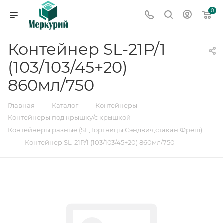
0
Контейнер SL-21Р/1
(103/103/45+20)
860мл/750
—
—
—
Главная
Каталог
Контейнеры
—
Контейнеры под крышку/с крышкой
Контейнеры разные (SL,Тортницы,Сэндвич,стакан Фреш)
—
Контейнер SL-21Р/1 (103/103/45+20) 860мл/750