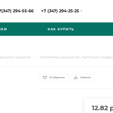
7(347) 294-55-66
+7 (347) 294-25-25
НКИ
КАК КУПИТЬ
—
крышку/с крышкой
Контейнеры разные (SL,Тортницы,Сэндвич
В избранное
Сравнить
12.82
р