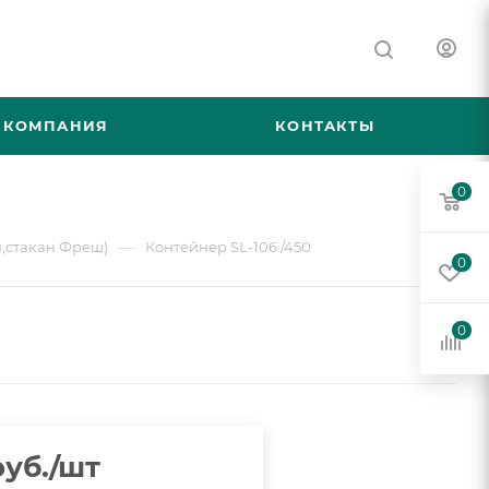
КОМПАНИЯ
КОНТАКТЫ
0
—
,стакан Фреш)
Контейнер SL-106 /450
0
0
уб.
/шт