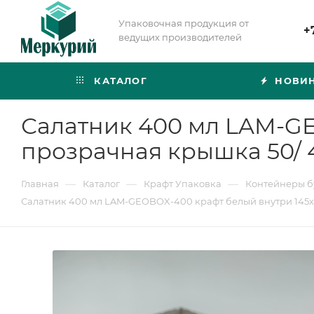
Упаковочная продукция от
+
ведущих производителей
КАТАЛОГ
НОВИ
Салатник 400 мл LAM-GE
прозрачная крышка 50/ 
—
—
—
Главная
Каталог
Крафт Упаковка
Контейнеры 
Салатник 400 мл LAM-GEOBOX-400 крафт белый внутри 145х