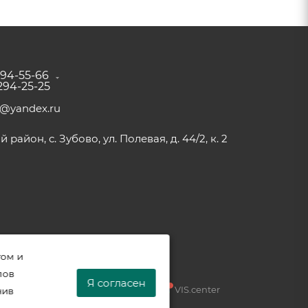
294-55-66
 294-25-25
a@yandex.ru
район, с. Зубово, ул. Полевая, д. 44/2, к. 2
том и
лов
Я согласен
Разработка —
VIS.center
нив