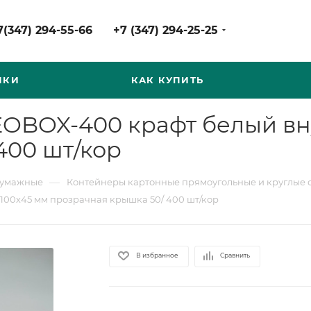
7(347) 294-55-66
+7 (347) 294-25-25
НКИ
КАК КУПИТЬ
OBOX-400 крафт белый вну
400 шт/кор
—
бумажные
Контейнеры картонные прямоугольные и круглые 
100х45 мм прозрачная крышка 50/ 400 шт/кор
В избранное
Сравнить