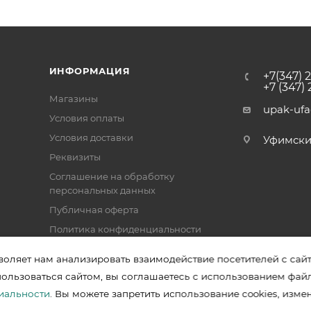
ИНФОРМАЦИЯ
+7(347) 
+7 (347)
Магазины
upak-uf
Условия оплаты
Условия доставки
Уфимский 
Реквизиты
Соглашение на обработку
персональных данных
Публичная оферта
Политика конфиденциальности
воляет нам анализировать взаимодействие посетителей с сай
пользоваться сайтом, вы соглашаетесь с использованием фай
зводителей в Уфе
иальности
. Вы можете запретить использование cookies, изме