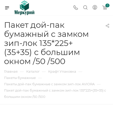
0
Пакет дой-пак
бумажный с замком
зип-лок 135*225+
(35+35) с большим
окном /50 /500
—
—
—
Главная
Каталог
Крафт Упаковка
—
Пакеты бумажные
—
Пакеты дой-пак бумажные с замком зип-лок AVIORA
Пакет дой-пак бумажный с замком зип-лок 135*225+(35+35) с
большим окном /50 /500