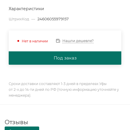
Характеристики
ШтрихКод
—
24606055979157
Нашли дешевле?
Нет в наличии
Под заказ
Сроки доставки составляют 1-3 дней в пределеах Уфы
от 2-х до 14-ти дней по РФ (точную информацию уточняйте у
менеджера).
Отзывы