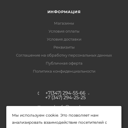
ИНФОРМАЦИЯ
Магазины
Условия оплаты
Условия доставки
Реквизиты
Соглашение на обработку персональных данных
Публичная оферта
Политика конфиденциальности
+7(347) 294-55-66
+7 (347) 294-25-25
upak-ufa@yandex.ru
Мы используем cookie. Это позволяет нам
Уфимский район, с. Зубово, ул.
анализировать взаимодействие посетителей с
Полевая, д. 44/2, к. 2