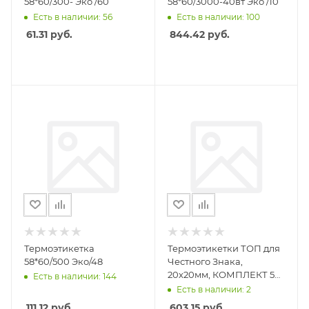
58*60/300- Эко /60
58*60/3000-40вт Эко /10
Есть в наличии: 56
Есть в наличии: 100
61.31
руб.
844.42
руб.
Термоэтикетка
Термоэтикетки ТОП для
58*60/500 Эко/48
Честного Знака,
20х20мм, КОМПЛЕКТ 5
Есть в наличии: 144
рулонов по 2000
Есть в наличии: 2
этикеток
111.12
руб.
603.15
руб.