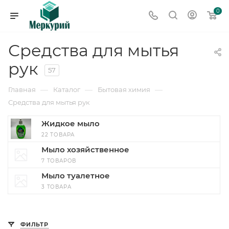
0
Средства для мытья
рук
57
—
—
—
Главная
Каталог
Бытовая химия
Средства для мытья рук
Жидкое мыло
22 ТОВАРА
Мыло хозяйственное
7 ТОВАРОВ
Мыло туалетное
3 ТОВАРА
ФИЛЬТР