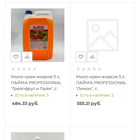
Мыло-крем жидкое 5 л,
Мыло-крем жидкое 5 л,
ЛАЙМА PROFESSIONAL
ЛАЙМА PROFESSIONAL
"Грейпфрут и Лайм", с
"Лимон", с
антибактериальным
антибактериальным
Есть в наличии: 3
Есть в наличии: 2
эффектом
эффектом, 600189
484.33
руб.
555.21
руб.