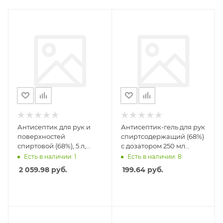
Антисептик для рук и
Антисептик-гель для рук
поверхностей
спиртсодержащий (68%)
спиртовой (68%), 5 л,
с дозатором 250 мл
ЗДРАВДЕЗ,
LAFITEL (Лафитель)
Есть в наличии: 1
Есть в наличии: 8
дезинфицирующий,
2 059.98
руб.
199.64
руб.
жидкость, ЗДА-566