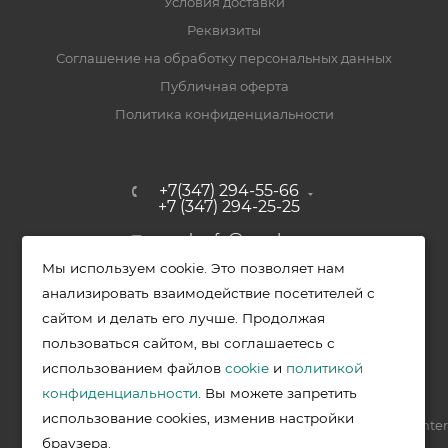
Условия доставки
Реквизиты
Соглашение на обработку персональных данных
Публичная оферта
Политика конфиденциальности
+7(347) 294-55-66
+7 (347) 294-25-25
upak-ufa@yandex.ru
Мы используем cookie. Это позволяет нам
Уфимский район, с. Зубово, ул.
анализировать взаимодействие посетителей с
Полевая, д. 44/2, к. 2
сайтом и делать его лучше. Продолжая
пользоваться сайтом, вы соглашаетесь с
использованием файлов
cookie
и
политикой
2026 © Меркурий - упаковочная продукция от ведущих
конфиденциальности
. Вы можете запретить
производителей в Уфе
использование cookies, изменив настройки
Разработка —
VIS.center
браузера.