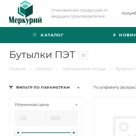
Упаковочная продукция от
Колум
ведущих производителей
КАТАЛОГ
НОВИ
Бутылки ПЭТ
30
—
—
—
Главная
Каталог
Одноразовая посуда
Бутылки 
По алфавиту (возра
ФИЛЬТР ПО ПАРАМЕТРАМ
Розничная цена