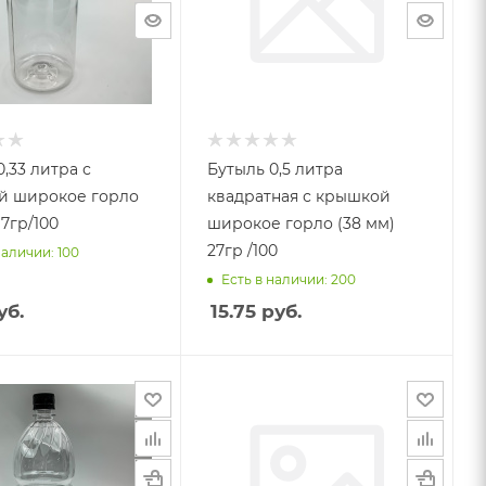
0,33 литра с
Бутыль 0,5 литра
й широкое горло
квадратная с крышкой
38 мм) 17гр/100
широкое горло (38 мм)
27гр /100
наличии: 100
Есть в наличии: 200
уб.
15.75
руб.