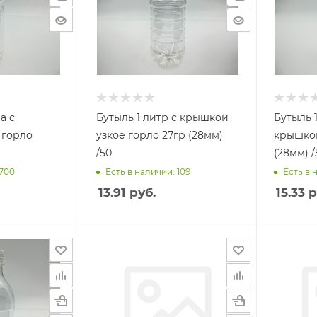
а с
Бутыль 1 литр с крышкой
Бутыль 1
узкое горло 27гр (28мм)
крышкой
/50
(28мм) /
 700
Есть в наличии: 109
Есть в 
13.91
руб.
15.33
р