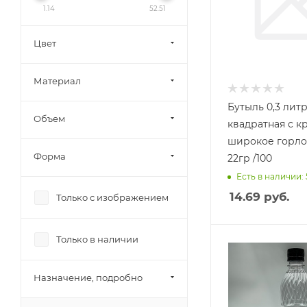
1.14
52.51
Цвет
Материал
Бутыль 0,3 лит
Объем
квадратная с крышкой
широкое горло 
Форма
22гр /100
Есть в наличии:
14.69
руб.
Только с изображением
Только в наличии
Назначение, подробно