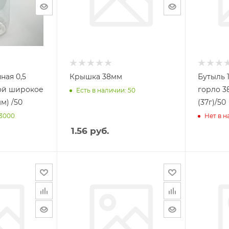
ная 0,5
Крышка 38мм
Бутыль 1,0л широкое
ой широкое
горло 38мм К
Есть в наличии: 50
м) /50
(37г)/50
 3000
Нет в 
1.56
руб.