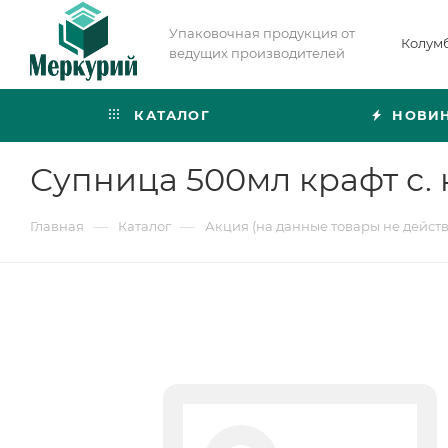
Упаковочная продукция от
Колум
ведущих производителей
КАТАЛОГ
НОВИ
Супница 500мл крафт с. 
—
—
Главная
Каталог
Акция (на данные товары не дейст