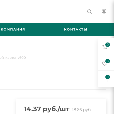
КОМПАНИЯ
КОНТАКТЫ
0
й ,картон /600
0
0
14.37
руб.
/шт
18.66
руб.