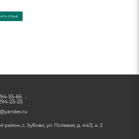
вить отзыв
294-55-66
 294-25-25
a@yandex.ru
район, с. Зубово, ул. Полевая, д. 44/2, к. 2