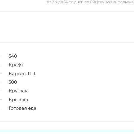
от 2-х до 14-ти дней по РФ (точную информац
540
Крафт
Картон, ПП
500
Круглая
Крышка
Готовая еда