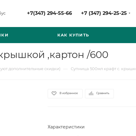
+7(347) 294-55-66
+7 (347) 294-25-25
бус
НКИ
КАК КУПИТЬ
крышкой ,картон /600
—
вуют дополнительные скидки)
Супница 500мл крафт с. крышко
В избранное
Сравнить
Характеристики