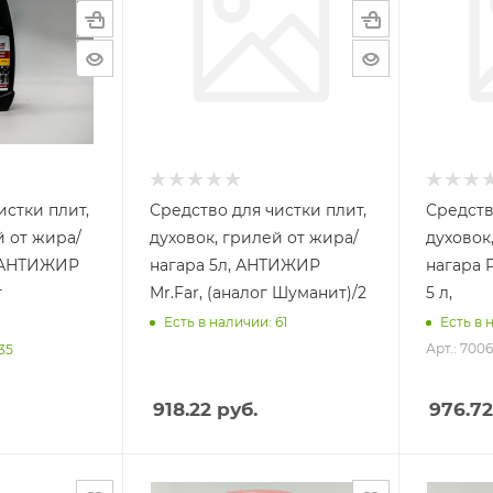
истки плит,
Средство для чистки плит,
Средств
й от жира/
духовок, грилей от жира/
духовок
, АНТИЖИР
нагара 5л, АНТИЖИР
нагара 
г
Mr.Far, (аналог Шуманит)/2
5 л,
Есть в наличии: 61
Есть в 
Арт.: 7006
35
918.22
руб.
976.72