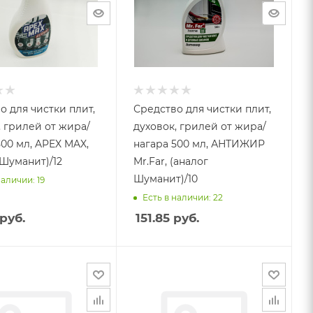
о для чистки плит,
Средство для чистки плит,
, грилей от жира/
духовок, грилей от жира/
500 мл, APEX MAX,
нагара 500 мл, АНТИЖИР
 Шуманит)/12
Mr.Far, (аналог
Шуманит)/10
наличии: 19
Есть в наличии: 22
руб.
151.85
руб.