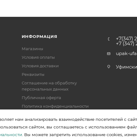
ИНФОРМАЦИЯ
+7(347) 
+7 (347)
Магазины
upak-uf
Условия оплаты
Условия доставки
Уфимский 
Реквизиты
Соглашение на обработку
персональных данных
Публичная оферта
Политика конфиденциальности
воляет нам анализировать взаимодействие посетителей с сай
пользоваться сайтом, вы соглашаетесь с использованием фай
зводителей в Уфе
иальности
. Вы можете запретить использование cookies, изме