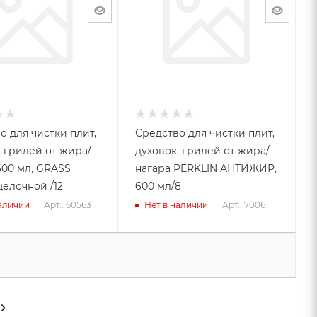
о для чистки плит,
Средство для чистки плит,
, грилей от жира/
духовок, грилей от жира/
600 мл, GRASS
нагара PERKLIN АНТИЖИР,
щелочной /12
600 мл/8
Арт.: 605631
Арт.: 700611
наличии
Нет в наличии