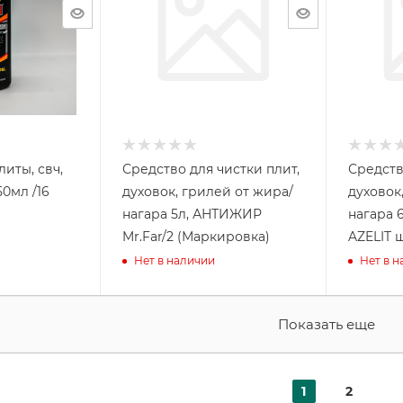
литы, свч,
Средство для чистки плит,
Средств
50мл /16
духовок, грилей от жира/
духовок
нагара 5л, АНТИЖИР
нагара 
Mr.Far/2 (Маркировка)
AZELIT 
Нет в наличии
Нет в 
Показать еще
1
2