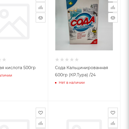
я кислота 500гр
Сода Кальцинированная
600гр (КР.Тура) /24
наличии
Нет в наличии