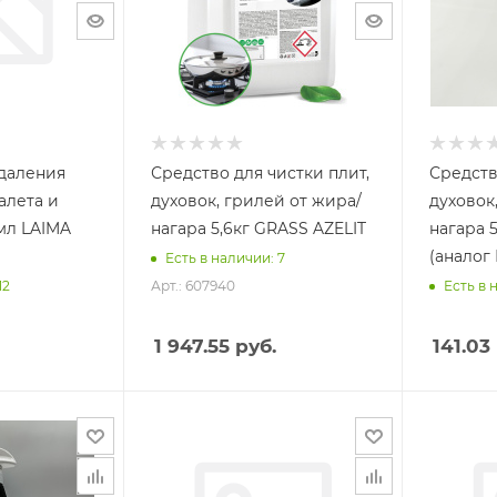
удаления
Средство для чистки плит,
Средств
алета и
духовок, грилей от жира/
духовок
мл LAIMA
нагара 5,6кг GRASS AZELIT
нагара 
(аналог
Есть в наличии: 7
Арт.: 607940
12
Есть в 
1 947.55
руб.
141.03