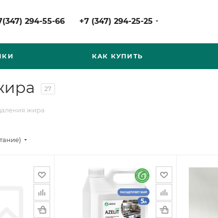
7(347) 294-55-66
+7 (347) 294-25-25
НКИ
КАК КУПИТЬ
жира
27
удаления жира
стание)