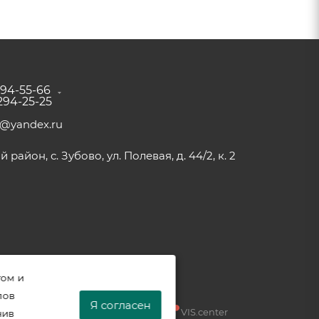
294-55-66
 294-25-25
a@yandex.ru
район, с. Зубово, ул. Полевая, д. 44/2, к. 2
том и
лов
Я согласен
Разработка —
VIS.center
нив