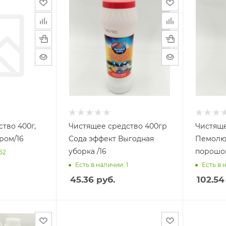
тво 400г,
Чистящее средство 400гр
Чистяще
ром/16
Сода эффект Выгодная
Пемолюк
уборка /16
порошок
52
Есть в наличии: 1
Есть в 
45.36
руб.
102.54