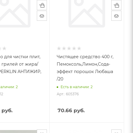
о для чистки плит,
Чистящее средство 400 г,
, грилей от жира/
Пемоксоль,Лимон,Сода-
PERKLIN АНТИЖИР,
эффект порошок Любаша
/20
наличии: 2
Есть в наличии: 2
12
Арт.: 605376
руб.
70.66
руб.