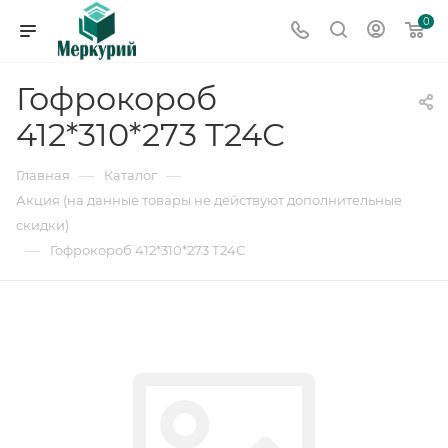
0
Гофрокороб
412*310*273 Т24С
—
—
Главная
Каталог
Акция (на данные товары не действуют дополнительные
скидки)
—
Гофрокороб 412*310*273 Т24С