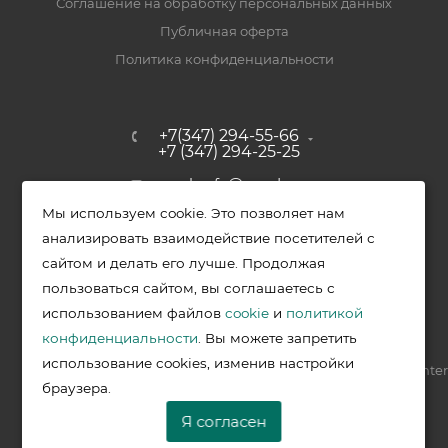
Соглашение на обработку персональных данных
Публичная оферта
Политика конфиденциальности
+7(347) 294-55-66
+7 (347) 294-25-25
upak-ufa@yandex.ru
Мы используем cookie. Это позволяет нам
Уфимский район, с. Зубово, ул.
анализировать взаимодействие посетителей с
Полевая, д. 44/2, к. 2
сайтом и делать его лучше. Продолжая
пользоваться сайтом, вы соглашаетесь с
использованием файлов
cookie
и
политикой
2026 © Меркурий - упаковочная продукция от ведущих
конфиденциальности
. Вы можете запретить
производителей в Уфе
использование cookies, изменив настройки
Разработка —
VIS.center
браузера.
Я согласен