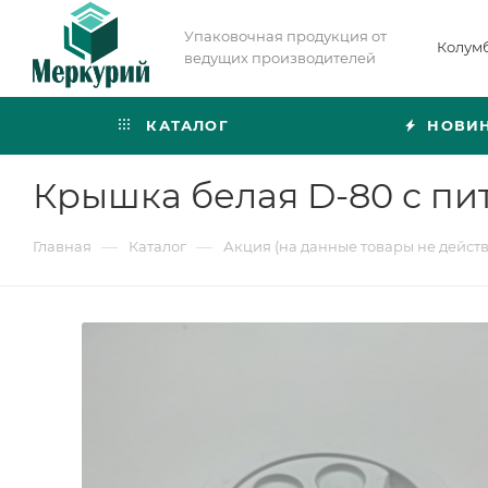
Упаковочная продукция от
Колум
ведущих производителей
КАТАЛОГ
НОВИ
Крышка белая D-80 с пи
—
—
Главная
Каталог
Акция (на данные товары не дейст