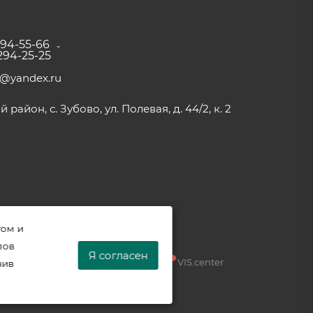
294-55-66
 294-25-25
a@yandex.ru
район, с. Зубово, ул. Полевая, д. 44/2, к. 2
том и
лов
Я согласен
Разработка —
VIS.center
нив