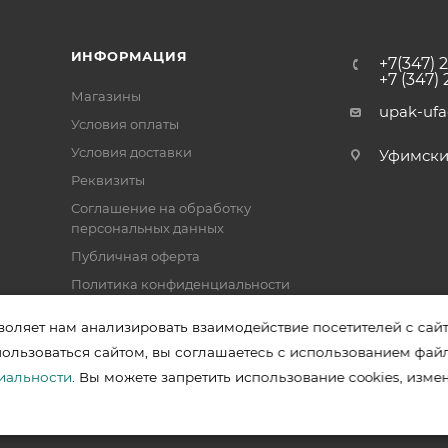
ИНФОРМАЦИЯ
+7(347) 
+7 (347)
Магазины
upak-uf
Условия оплаты
Условия доставки
Уфимский 
Реквизиты
Соглашение на обработку
персональных данных
Публичная оферта
Политика конфиденциальности
воляет нам анализировать взаимодействие посетителей с сай
пользоваться сайтом, вы соглашаетесь с использованием фай
зводителей в Уфе
иальности
. Вы можете запретить использование cookies, изме