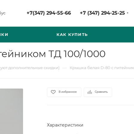
+7(347) 294-55-66
+7 (347) 294-25-25
бус
НКИ
КАК КУПИТЬ
тейником ТД 100/1000
—
вуют дополнительные скидки)
Крышка белая D-80 с питейник
В избранное
Сравнить
Характеристики