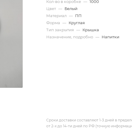
Кол-во в коробке
—
1000
Цвет
—
Белый
Материал
—
ПП
Форма
—
Круглая
Тип закрытия
—
Крышка
Назначение, подробно
—
Напитки
Сроки доставки составляют 1-3 дней в предел
от 2-х до 14-ти дней по РФ (точную информац