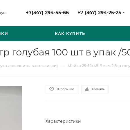
+7(347) 294-55-66
+7 (347) 294-25-25
бус
НКИ
КАК КУПИТЬ
р голубая 100 шт в упак /5
—
вуют дополнительные скидки)
Майка 25+12х45=9мкм 2,6гр голу
В избранное
Сравнить
Характеристики