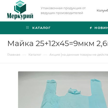
Упаковочная продукция от
Колум
ведущих производителей
КАТАЛОГ
НОВИ
Майка 25+12х45=9мкм 2,6г
—
—
Главная
Каталог
Акция (на данные товары не дейст