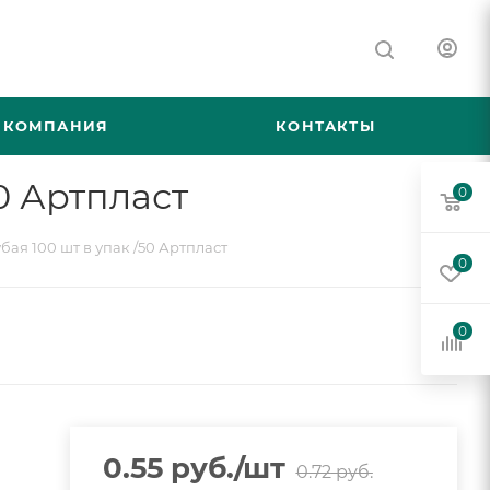
КОМПАНИЯ
КОНТАКТЫ
0 Артпласт
0
бая 100 шт в упак /50 Артпласт
0
0
0.55
руб.
/шт
0.72
руб.