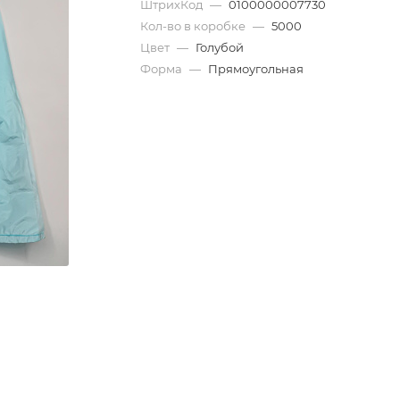
ШтрихКод
—
0100000007730
Кол-во в коробке
—
5000
Цвет
—
Голубой
Форма
—
Прямоугольная