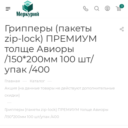
0
Грипперы (пакеты
zip-lock) ПРЕМИУМ
толще Авиоры
/150*200мм 100 шт/
упак /400
—
—
Главная
Каталог
Акция (на данные товары не действуют дополнительные
скидки)
—
Грипперы (пакеты zip-lock) ПРЕМИУМ толще Авиоры
/150*200мм 100 шт/упак /400