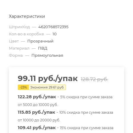
Характеристики
ШтрихКод
—
4620768572395
Кол-во в коробке
—
10
Цвет
—
Прозрачный
Материал
—
ПВД
Форма
—
Прямоугольная
99.11
руб.
/упак
128.72
руб.
-
23
%
Экономия
29.61
руб.
122.28 руб./упак
-
5% скидка при сумме заказа
от 5000 до 10000 руб.
115.85 руб./упак
-
10% скидка при сумме заказа
от 10000 до 20000 руб.
109.41 руб./упак
-
15% скидка при сумме заказа