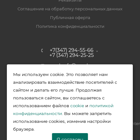
Реквизиты
Соглашение на обработку персональных данных
Публичная оферта
Политика конфиденциальности
+7(347) 294-55-66
+7 (347) 294-25-25
upak-ufa@yandex.ru
Мы используем cookie. Это позволяет нам
Уфимский район, с. Зубово, ул.
анализировать взаимодействие посетителей с
Полевая, д. 44/2, к. 2
сайтом и делать его лучше. Продолжая
пользоваться сайтом, вы соглашаетесь с
использованием файлов
cookie
и
политикой
2026 © Меркурий - упаковочная продукция от ведущих
конфиденциальности
. Вы можете запретить
производителей в Уфе
использование cookies, изменив настройки
Разработка —
VIS.center
браузера.
Я согласен