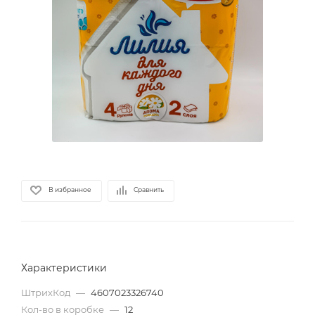
В избранное
Сравнить
Характеристики
ШтрихКод
—
4607023326740
Кол-во в коробке
—
12