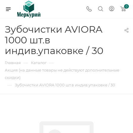
0
Зубочистки AVIORA
1000 шт.в
индив.упаковке / 30
—
—
Главная
Каталог
Акция (на данные товары не действуют дополнительные
скидки)
—
Зубочистки AVIORA 1000 шт.в индив.упаковке / 30