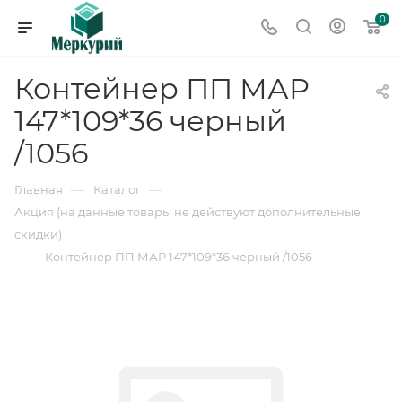
0
Контейнер ПП МАР
147*109*36 черный
/1056
—
—
Главная
Каталог
Акция (на данные товары не действуют дополнительные
скидки)
—
Контейнер ПП МАР 147*109*36 черный /1056