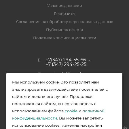
Условия доставки
Реквизиты
Соглашение на обработку персональных данных
Публичная оферта
Политика конфиденциальности
+7(347) 294-55-66
+7 (347) 294-25-25
upak-ufa@yandex.ru
Мы используем cookie. Это позволяет нам
Уфимский район, с. Зубово, ул.
анализировать взаимодействие посетителей с
Полевая, д. 44/2, к. 2
сайтом и делать его лучше. Продолжая
пользоваться сайтом, вы соглашаетесь с
использованием файлов
cookie
и
политикой
2026 © Меркурий - упаковочная продукция от ведущих
конфиденциальности
. Вы можете запретить
производителей в Уфе
использование cookies, изменив настройки
Разработка —
VIS.center