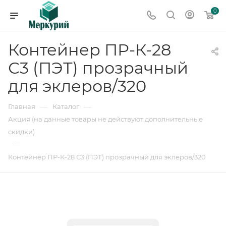
0
Контейнер ПР-К-28
С3 (ПЭТ) прозрачный
для эклеров/320
—
—
Главная
Каталог
Акция (на данные товары не действуют дополнительные
скидки)
—
Контейнер ПР-К-28 С3 (ПЭТ) прозрачный для эклеров/320