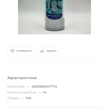
В избранное
Сравнить
Характеристики
ШтрихКод
—
4602984007714
Кол-во в коробке
—
14
Объем
—
750