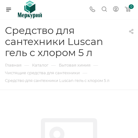
0
Средство для
сантехники Luscan
гель с хлором 5 л
—
—
—
Главная
Каталог
Бытовая химия
—
Чистящие средства для сантехники
Средство для сантехники Luscan гель с хлором 5 л