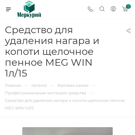
0
Средство для
удаления нагара и
копоти щелочное
пенное MEG WIN
1л/15
—
—
—
Главная
Каталог
Бытовая химия
—
Профессиональные чистящие средства
Средство для удаления нагара и копоти щелочное пенное
MEG WIN 1л/15