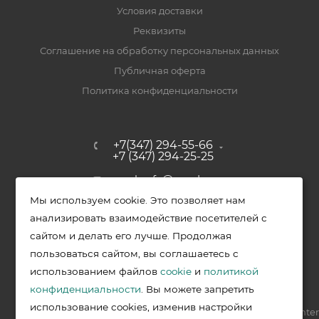
Условия доставки
Реквизиты
Соглашение на обработку персональных данных
Публичная оферта
Политика конфиденциальности
+7(347) 294-55-66
+7 (347) 294-25-25
upak-ufa@yandex.ru
Мы используем cookie. Это позволяет нам
Уфимский район, с. Зубово, ул.
анализировать взаимодействие посетителей с
Полевая, д. 44/2, к. 2
сайтом и делать его лучше. Продолжая
пользоваться сайтом, вы соглашаетесь с
использованием файлов
cookie
и
политикой
2026 © Меркурий - упаковочная продукция от ведущих
конфиденциальности
. Вы можете запретить
производителей в Уфе
использование cookies, изменив настройки
Разработка —
VIS.center