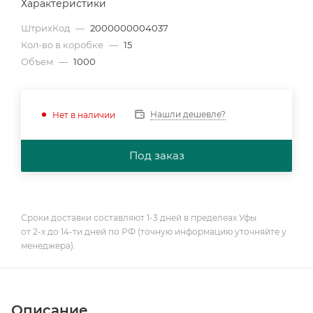
Характеристики
ШтрихКод
—
2000000004037
Кол-во в коробке
—
15
Объем
—
1000
Нашли дешевле?
Нет в наличии
Под заказ
Сроки доставки составляют 1-3 дней в пределеах Уфы
от 2-х до 14-ти дней по РФ (точную информацию уточняйте у
менеджера).
Описание