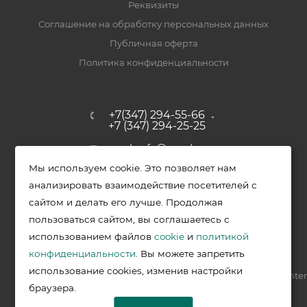
Реквизиты
Соглашение на обработку персональных данных
Публичная оферта
Политика конфиденциальности
+7(347) 294-55-66
+7 (347) 294-25-25
upak-ufa@yandex.ru
Мы используем cookie. Это позволяет нам
Уфимский район, с. Зубово, ул.
анализировать взаимодействие посетителей с
Полевая, д. 44/2, к. 2
сайтом и делать его лучше. Продолжая
пользоваться сайтом, вы соглашаетесь с
использованием файлов
cookie
и
политикой
2026 © Меркурий - упаковочная продукция от ведущих
конфиденциальности
. Вы можете запретить
производителей в Уфе
использование cookies, изменив настройки
Разработка —
VIS.center
браузера.