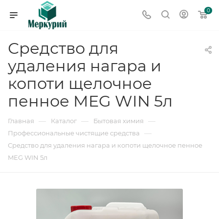
0
Средство для
удаления нагара и
копоти щелочное
пенное MEG WIN 5л
—
—
—
Главная
Каталог
Бытовая химия
—
Профессиональные чистящие средства
Средство для удаления нагара и копоти щелочное пенное
MEG WIN 5л