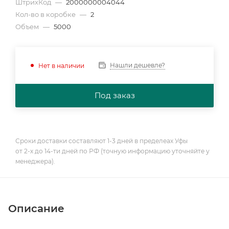
ШтрихКод
—
2000000004044
Кол-во в коробке
—
2
Объем
—
5000
Нашли дешевле?
Нет в наличии
Под заказ
Сроки доставки составляют 1-3 дней в пределеах Уфы
от 2-х до 14-ти дней по РФ (точную информацию уточняйте у
менеджера).
Описание