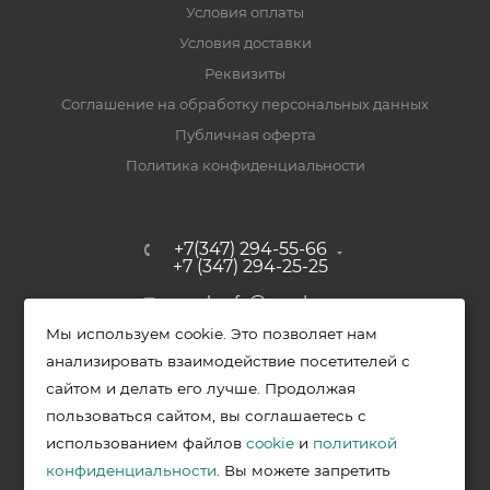
Условия оплаты
Условия доставки
Реквизиты
Соглашение на обработку персональных данных
Публичная оферта
Политика конфиденциальности
+7(347) 294-55-66
+7 (347) 294-25-25
upak-ufa@yandex.ru
Мы используем cookie. Это позволяет нам
Уфимский район, с. Зубово, ул.
анализировать взаимодействие посетителей с
Полевая, д. 44/2, к. 2
сайтом и делать его лучше. Продолжая
пользоваться сайтом, вы соглашаетесь с
использованием файлов
cookie
и
политикой
2026 © Меркурий - упаковочная продукция от ведущих
конфиденциальности
. Вы можете запретить
производителей в Уфе