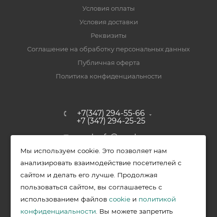
Условия оплаты
Условия доставки
Реквизиты
Соглашение на обработку персональных данных
Публичная оферта
Политика конфиденциальности
+7(347) 294-55-66
+7 (347) 294-25-25
upak-ufa@yandex.ru
Мы используем cookie. Это позволяет нам
Уфимский район, с. Зубово, ул.
анализировать взаимодействие посетителей с
Полевая, д. 44/2, к. 2
сайтом и делать его лучше. Продолжая
пользоваться сайтом, вы соглашаетесь с
использованием файлов
cookie
и
политикой
2026 © Меркурий - упаковочная продукция от ведущих
конфиденциальности
. Вы можете запретить
производителей в Уфе