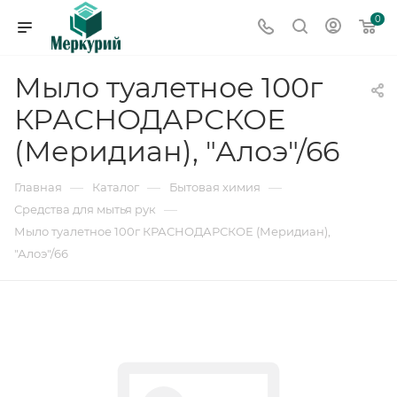
0
Мыло туалетное 100г
КРАСНОДАРСКОЕ
(Меридиан), "Алоэ"/66
—
—
—
Главная
Каталог
Бытовая химия
—
Средства для мытья рук
Мыло туалетное 100г КРАСНОДАРСКОЕ (Меридиан),
"Алоэ"/66