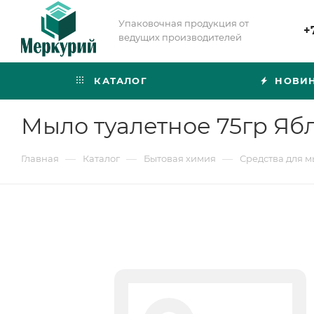
Упаковочная продукция от
+
ведущих производителей
КАТАЛОГ
НОВИ
Мыло туалетное 75гр Ябл
—
—
—
Главная
Каталог
Бытовая химия
Средства для м