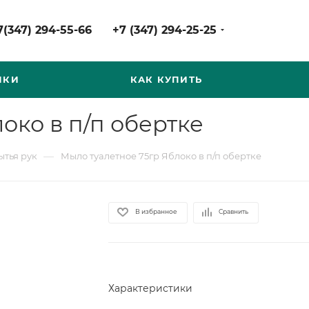
7(347) 294-55-66
+7 (347) 294-25-25
НКИ
КАК КУПИТЬ
око в п/п обертке
—
ытья рук
Мыло туалетное 75гр Яблоко в п/п обертке
В избранное
Сравнить
Характеристики