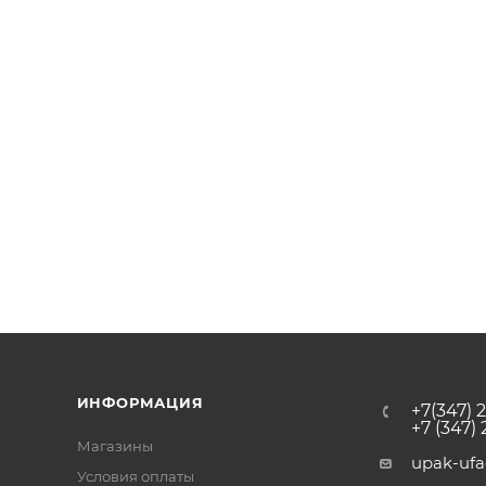
ИНФОРМАЦИЯ
+7(347) 
+7 (347)
Магазины
upak-uf
Условия оплаты