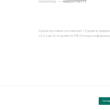
ШтрихКод
—
4620017151777
Сроки доставки составляют 1-3 дней в предел
от 2-х до 14-ти дней по РФ (точную информац
Оста