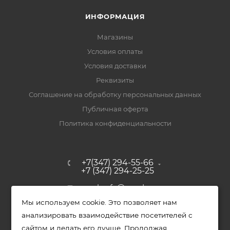
ИНФОРМАЦИЯ
Магазины
Условия оплаты
Условия доставки
Реквизиты
Соглашение на обработку персональных данных
Публичная оферта
Политика конфиденциальности
+7(347) 294-55-66
+7 (347) 294-25-25
upak-ufa@yandex.ru
Мы используем cookie. Это позволяет нам
Уфимский район, с. Зубово, ул.
анализировать взаимодействие посетителей с
Полевая, д. 44/2, к. 2
сайтом и делать его лучше. Продолжая