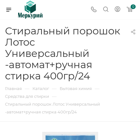
0
Стиральный порошок
Лотос
Универсальный
-автомат+ручная
стирка 400гр/24
—
—
—
Главная
Каталог
Бытовая химия
—
Средства для стирки
Стиральный порошок Лотос Универсальный
-автомат+ручная стирка 400гр/24