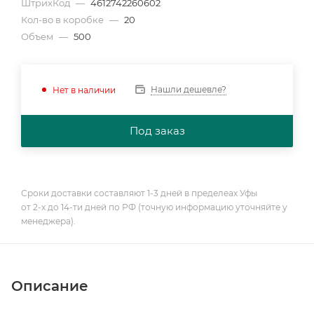
ШтрихКод
—
4612742260602
Кол-во в коробке
—
20
Объем
—
500
Нашли дешевле?
Нет в наличии
Под заказ
Сроки доставки составляют 1-3 дней в пределеах Уфы
от 2-х до 14-ти дней по РФ (точную информацию уточняйте у
менеджера).
Описание