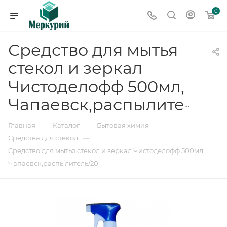
0
Средство для мытья
стекол и зеркал
Чистоделофф 500мл,
Чапаевск,распылитель/20
—
—
—
Главная
Каталог
Бытовая химия
—
Средства для стёкол
Средство для мытья стекол и зеркал Чистоделофф 500мл,
Чапаевск,распылитель/20