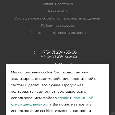
Условия доставки
Реквизиты
Соглашение на обработку персональных данных
Публичная оферта
Политика конфиденциальности
+7(347) 294-55-66
+7 (347) 294-25-25
upak-ufa@yandex.ru
Мы используем cookie. Это позволяет нам
Уфимский район, с. Зубово, ул.
анализировать взаимодействие посетителей с
Полевая, д. 44/2, к. 2
сайтом и делать его лучше. Продолжая
пользоваться сайтом, вы соглашаетесь с
использованием файлов
cookie
и
политикой
2026 © Меркурий - упаковочная продукция от ведущих
конфиденциальности
. Вы можете запретить
производителей в Уфе
использование cookies, изменив настройки
Разработка —
VIS.center