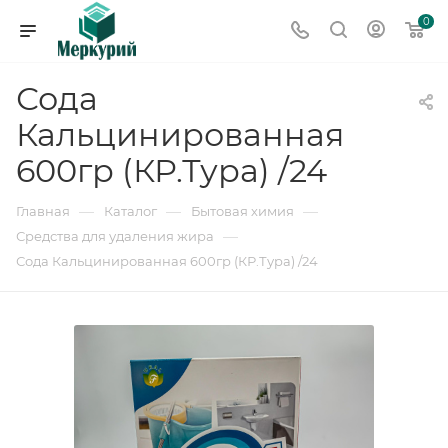
0
Сода
Кальцинированная
600гр (КР.Тура) /24
—
—
—
Главная
Каталог
Бытовая химия
—
Средства для удаления жира
Сода Кальцинированная 600гр (КР.Тура) /24