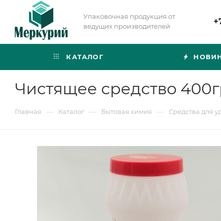
Упаковочная продукция от
+
ведущих производителей
КАТАЛОГ
НОВИ
Чистящее средство 400г
—
—
—
Главная
Каталог
Бытовая химия
Средства для 