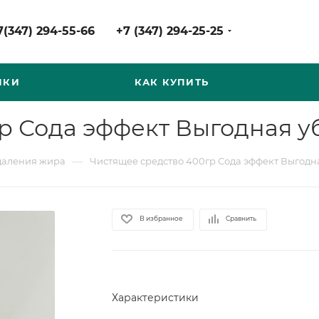
7(347) 294-55-66
+7 (347) 294-25-25
НКИ
КАК КУПИТЬ
р Сода эффект Выгодная уб
—
удаления жира
Чистящее средство 400гр Сода эффект Выгодна
В избранное
Сравнить
Характеристики