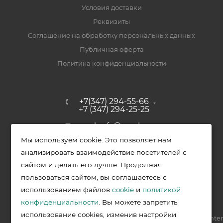
Условия доставки
Реквизиты
Соглашение на обработку персональных данных
Публичная оферта
Политика конфиденциальности
+7(347) 294-55-66
+7 (347) 294-25-25
upak-ufa@yandex.ru
Мы используем cookie. Это позволяет нам
Уфимский район, с. Зубово, ул.
анализировать взаимодействие посетителей с
Полевая, д. 44/2, к. 2
сайтом и делать его лучше. Продолжая
пользоваться сайтом, вы соглашаетесь с
использованием файлов
cookie
и
политикой
2026 © Меркурий - упаковочная продукция от ведущих
конфиденциальности
. Вы можете запретить
производителей в Уфе
использование cookies, изменив настройки
Разработка —
VIS.center