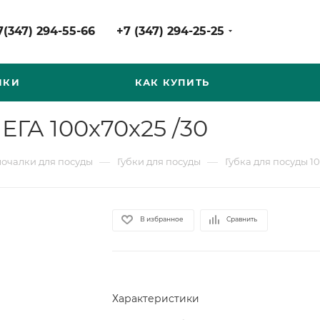
7(347) 294-55-66
+7 (347) 294-25-25
НКИ
КАК КУПИТЬ
ЕГА 100х70х25 /30
—
—
мочалки для посуды
Губки для посуды
Губка для посуды 10
В избранное
Сравнить
Характеристики