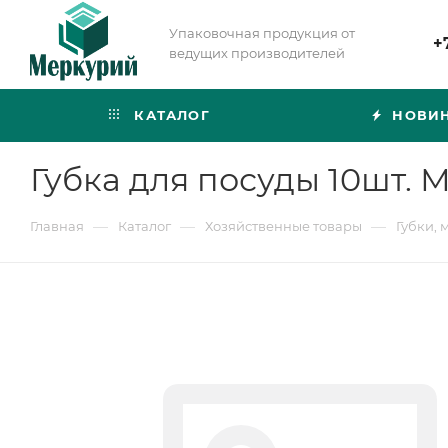
Упаковочная продукция от
+
ведущих производителей
КАТАЛОГ
НОВИ
Губка для посуды 10шт. М
—
—
—
Главная
Каталог
Хозяйственные товары
Губки, 