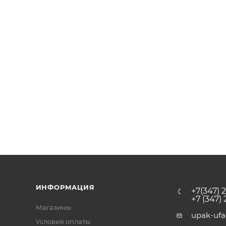
ИНФОРМАЦИЯ
+7(347) 
+7 (347)
Магазины
upak-uf
Условия оплаты