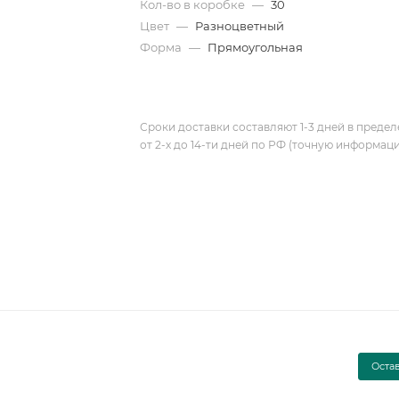
Кол-во в коробке
—
30
Цвет
—
Разноцветный
Форма
—
Прямоугольная
Сроки доставки составляют 1-3 дней в предел
от 2-х до 14-ти дней по РФ (точную информац
Оста