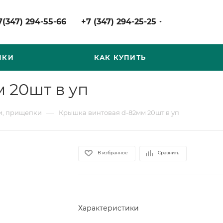
7(347) 294-55-66
+7 (347) 294-25-25
НКИ
КАК КУПИТЬ
 20шт в уп
—
, прищепки
Крышка винтовая d-82мм 20шт в уп
В избранное
Сравнить
Характеристики