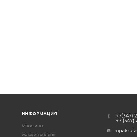
ИНФОРМАЦИЯ
+7(347) 
+7 (347)
Магазины
upak-uf
Условия оплаты