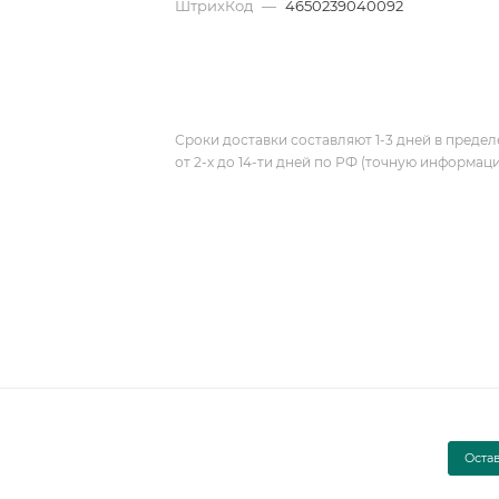
ШтрихКод
—
4650239040092
Сроки доставки составляют 1-3 дней в предел
от 2-х до 14-ти дней по РФ (точную информац
Оста