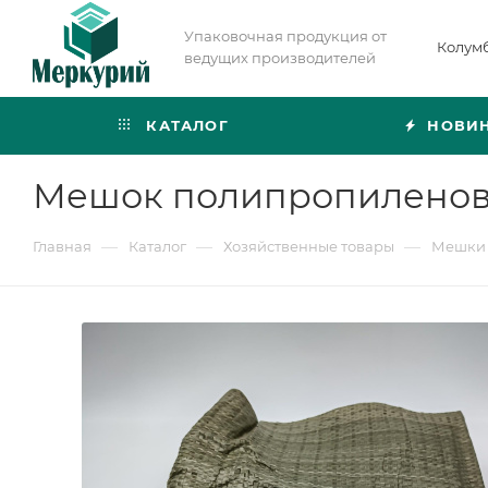
Упаковочная продукция от
Колум
ведущих производителей
КАТАЛОГ
НОВИ
Мешок полипропиленовый
—
—
—
Главная
Каталог
Хозяйственные товары
Мешки 