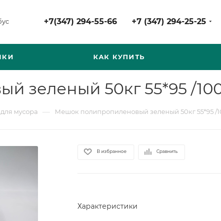
+7(347) 294-55-66
+7 (347) 294-25-25
бус
НКИ
КАК КУПИТЬ
 зеленый 50кг 55*95 /100
—
для мусора
Мешок полипропиленовый зеленый 50кг 55*95 /1
В избранное
Сравнить
Характеристики