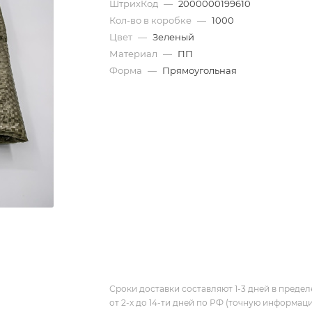
ШтрихКод
—
2000000199610
Кол-во в коробке
—
1000
Цвет
—
Зеленый
Материал
—
ПП
Форма
—
Прямоугольная
Сроки доставки составляют 1-3 дней в предел
от 2-х до 14-ти дней по РФ (точную информац