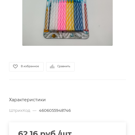
В избранное
Сравнить
Характеристики
ШтрихКод
—
4606055948746
62.16
руб.
/шт