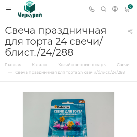
0
Свеча праздничная
для торта 24 свечи/
блист./24/288
—
—
—
Главная
Каталог
Хозяйственные товары
Свечи
—
Свеча праздничная для торта 24 свечи/блист./24/288