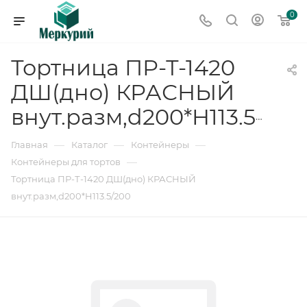
0
Тортница ПР-Т-1420
ДШ(дно) КРАСНЫЙ
внут.разм,d200*H113.5/200
—
—
—
Главная
Каталог
Контейнеры
—
Контейнеры для тортов
Тортница ПР-Т-1420 ДШ(дно) КРАСНЫЙ
внут.разм,d200*H113.5/200