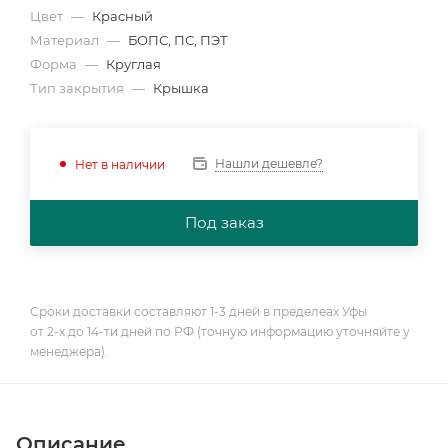
Цвет
—
Красный
Материал
—
БОПС, ПС, ПЭТ
Форма
—
Круглая
Тип закрытия
—
Крышка
Нашли дешевле?
Нет в наличии
Под заказ
Сроки доставки составляют 1-3 дней в пределеах Уфы
от 2-х до 14-ти дней по РФ (точную информацию уточняйте у
менеджера).
Описание