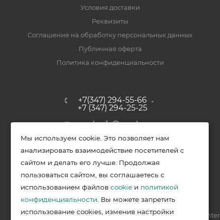
Условия доставки
Реквизиты
Соглашение на обработку персональных данных
Публичная оферта
Политика конфиденциальности
+7(347) 294-55-66
+7 (347) 294-25-25
upak-ufa@yandex.ru
Мы используем cookie. Это позволяет нам
Уфимский район, с. Зубово, ул.
анализировать взаимодействие посетителей с
Полевая, д. 44/2, к. 2
сайтом и делать его лучше. Продолжая
пользоваться сайтом, вы соглашаетесь с
использованием файлов
cookie
и
политикой
2026 © Меркурий - упаковочная продукция от ведущих
конфиденциальности
. Вы можете запретить
производителей в Уфе
использование cookies, изменив настройки
Разработка —
VIS.center