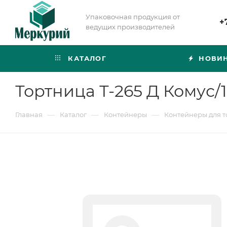
Упаковочная продукция от
+
ведущих производителей
КАТАЛОГ
НОВИ
Тортница Т-265 Д Комус/1
—
—
—
Главная
Каталог
Контейнеры
Контейнеры для т