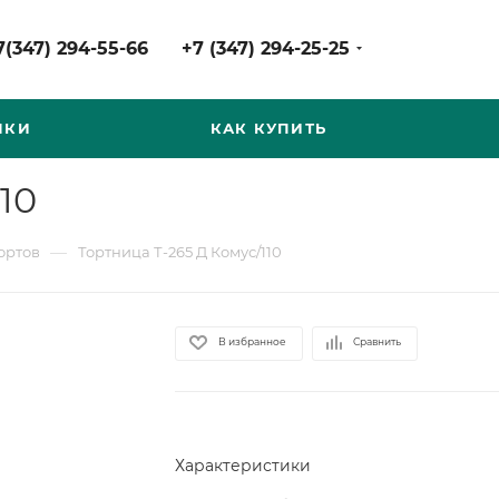
7(347) 294-55-66
+7 (347) 294-25-25
НКИ
КАК КУПИТЬ
10
—
ортов
Тортница Т-265 Д Комус/110
В избранное
Сравнить
Характеристики