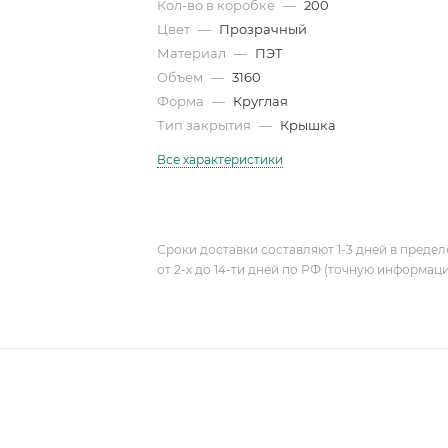
Кол-во в коробке
—
200
Цвет
—
Прозрачный
Материал
—
ПЭТ
Объем
—
3160
Форма
—
Круглая
Тип закрытия
—
Крышка
Все характеристики
Сроки доставки составляют 1-3 дней в предел
от 2-х до 14-ти дней по РФ (точную информац