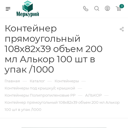
0
Контейнер
прямоугольный
108х82х39 объем 200
мл Алькор 100 шт в
упак /1000
—
—
—
Главная
Каталог
Контейнеры
—
Контейнеры под крышку/с крышкой
—
—
Контейнеры Полипропиленовые PP
АЛЬКОР
Контейнер прямоугольный 108х82х39 объем 200 мл Алькор
100 шт в упак /1000