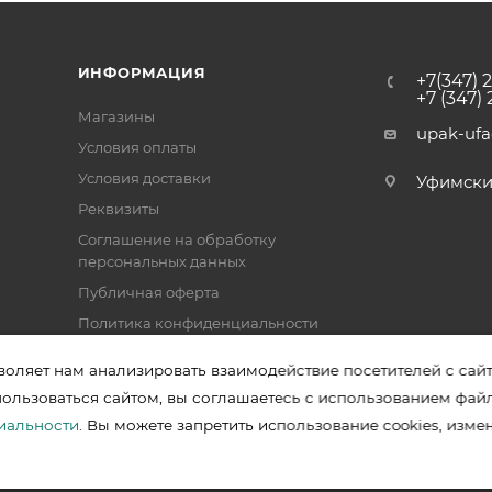
ИНФОРМАЦИЯ
+7(347) 
+7 (347)
Магазины
upak-uf
Условия оплаты
Условия доставки
Уфимский 
Реквизиты
Соглашение на обработку
персональных данных
Публичная оферта
Политика конфиденциальности
воляет нам анализировать взаимодействие посетителей с сай
пользоваться сайтом, вы соглашаетесь с использованием фай
зводителей в Уфе
иальности
. Вы можете запретить использование cookies, изме