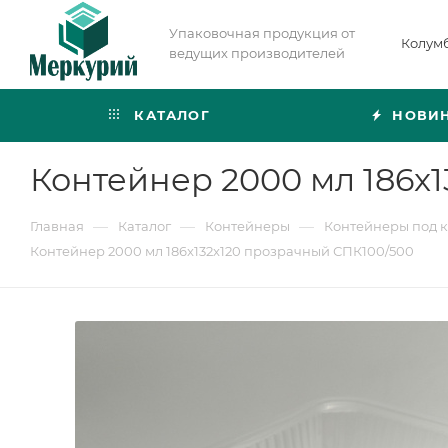
Упаковочная продукция от
Колум
ведущих производителей
КАТАЛОГ
НОВИ
Контейнер 2000 мл 186x
—
—
—
Главная
Каталог
Контейнеры
Контейнеры под 
Контейнер 2000 мл 186x132x120 прозрачный СПК100/500