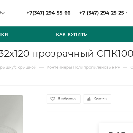
+7(347) 294-55-66
+7 (347) 294-25-25
бус
НКИ
КАК КУПИТЬ
132x120 прозрачный СПК100
—
—
крышку/с крышкой
Контейнеры Полипропиленовые PP
В избранное
Сравнить