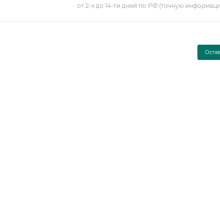
от 2-х до 14-ти дней по РФ (точную информац
Оста