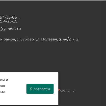
294-55-66
 294-25-25
a@yandex.ru
район, с. Зубово, ул. Полевая, д. 44/2, к. 2
том и
лов
Я согласен
Разработка —
VIS.center
нив