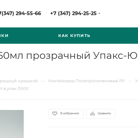
7(347) 294-55-66
+7 (347) 294-25-25
НКИ
КАК КУПИТЬ
350мл прозрачный Упакс-Юн
—
—
крышку/с крышкой
Контейнеры Полипропиленовые PP
У
 в упак /1000
В избранное
Сравнить