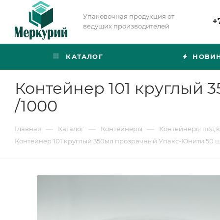
Упаковочная продукция от
+
ведущих производителей
КАТАЛОГ
НОВИ
Контейнер 101 круглый 
/1000
—
—
—
Главная
Каталог
Контейнеры
Контейнеры под 
Контейнер 101 круглый 350мл прозрачный Упакс-Юнити 50 шт