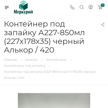
0
Контейнер под
запайку А227-850мл
(227х178х35) черный
Алькор / 420
—
—
—
Главная
Каталог
Контейнеры
—
Контейнеры под запайку
Контейнер под запайку А227-850мл (227х178х35) черный
Алькор / 420