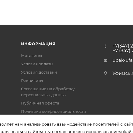
ИНФОРМАЦИЯ
+7(347) 
+7 (347)
Магазины
upak-uf
Условия оплаты
Условия доставки
Уфимский 
Реквизиты
Соглашение на обработку
персональных данных
Публичная оферта
Политика конфиденциальности
воляет нам анализировать взаимодействие посетителей с сай
пользоваться сайтом, вы соглашаетесь с использованием фай