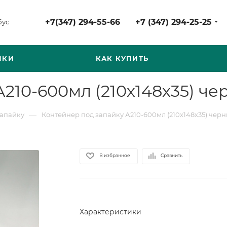
+7(347) 294-55-66
+7 (347) 294-25-25
бус
НКИ
КАК КУПИТЬ
210-600мл (210х148х35) че
—
запайку
Контейнер под запайку А210-600мл (210х148х35) черн
В избранное
Сравнить
Характеристики