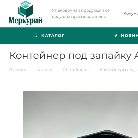
Упаковочная продукция от
Колум
ведущих производителей
КАТАЛОГ
НОВИ
Контейнер под запайку А
—
—
—
Главная
Каталог
Контейнеры
Контейнеры под 