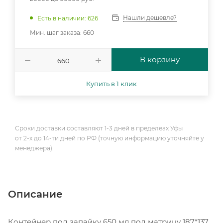
Нашли дешевле?
Есть в наличии: 626
Мин. шаг заказа: 660
В корзину
Купить в 1 клик
Сроки доставки составляют 1-3 дней в пределеах Уфы
от 2-х до 14-ти дней по РФ (точную информацию уточняйте у
менеджера).
Описание
Контейнер под запайку 650 мл под матрицу 187*137