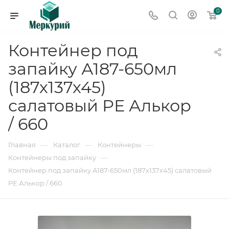
0
Контейнер под
запайку А187-650мл
(187х137х45)
салатовый РЕ Алькор
/ 660
—
—
—
Главная
Каталог
Контейнеры
—
Контейнеры под запайку
Контейнер под запайку А187-650мл (187х137х45) салатовый
РЕ Алькор / 660