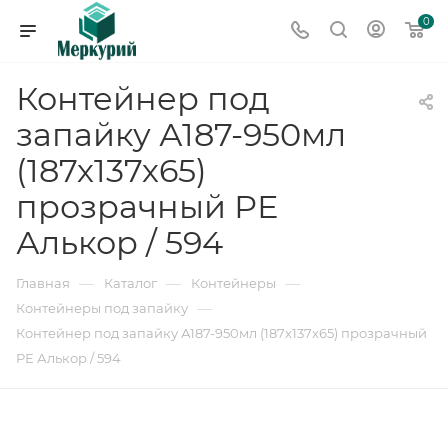
0
Контейнер под
запайку А187-950мл
(187х137х65)
прозрачный РЕ
Алькор / 594
—
—
—
Главная
Каталог
Контейнеры
—
Контейнеры под запайку
Контейнер под запайку А187-950мл (187х137х65) прозрачный
РЕ Алькор / 594