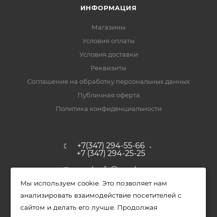
ИНФОРМАЦИЯ
Магазины
Условия оплаты
Условия доставки
Реквизиты
Соглашение на обработку персональных данных
Публичная оферта
Политика конфиденциальности
+7(347) 294-55-66
+7 (347) 294-25-25
upak-ufa@yandex.ru
Мы используем cookie. Это позволяет нам
Уфимский район, с. Зубово, ул.
анализировать взаимодействие посетителей с
Полевая, д. 44/2, к. 2
сайтом и делать его лучше. Продолжая