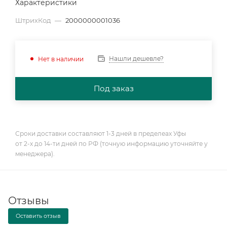
Характеристики
ШтрихКод
—
2000000001036
Нашли дешевле?
Нет в наличии
Под заказ
Сроки доставки составляют 1-3 дней в пределеах Уфы
от 2-х до 14-ти дней по РФ (точную информацию уточняйте у
менеджера).
Отзывы
Оставить отзыв