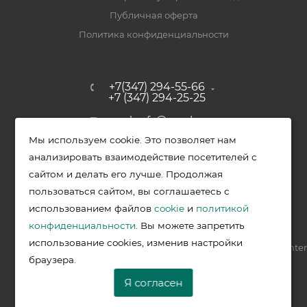
Публичная оферта
Политика конфиденциальности
+7(347) 294-55-66
+7 (347) 294-25-25
upak-ufa@yandex.ru
Мы используем cookie. Это позволяет нам
Уфимский район, с. Зубово, ул.
анализировать взаимодействие посетителей с
Полевая, д. 44/2, к. 2
сайтом и делать его лучше. Продолжая
пользоваться сайтом, вы соглашаетесь с
использованием файлов
cookie
и
политикой
2026 © Меркурий - упаковочная продукция от ведущих
конфиденциальности
. Вы можете запретить
производителей в Уфе
использование cookies, изменив настройки
Разработка —
VIS.center
браузера.
Я согласен