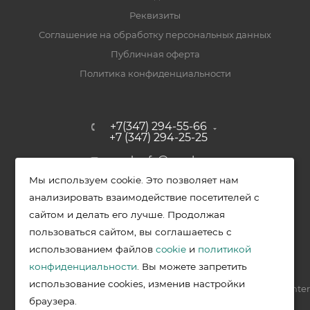
Реквизиты
Соглашение на обработку персональных данных
Публичная оферта
Политика конфиденциальности
+7(347) 294-55-66
+7 (347) 294-25-25
upak-ufa@yandex.ru
Мы используем cookie. Это позволяет нам
Уфимский район, с. Зубово, ул.
анализировать взаимодействие посетителей с
Полевая, д. 44/2, к. 2
сайтом и делать его лучше. Продолжая
пользоваться сайтом, вы соглашаетесь с
использованием файлов
cookie
и
политикой
2026 © Меркурий - упаковочная продукция от ведущих
конфиденциальности
. Вы можете запретить
производителей в Уфе
использование cookies, изменив настройки
Разработка —
VIS.center
браузера.