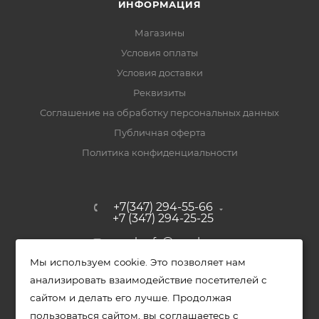
ИНФОРМАЦИЯ
Магазины
Условия оплаты
Условия доставки
Реквизиты
Соглашение на обработку персональных данных
Публичная оферта
Политика конфиденциальности
+7(347) 294-55-66
+7 (347) 294-25-25
upak-ufa@yandex.ru
Мы используем cookie. Это позволяет нам
Уфимский район, с. Зубово, ул.
анализировать взаимодействие посетителей с
Полевая, д. 44/2, к. 2
сайтом и делать его лучше. Продолжая
пользоваться сайтом, вы соглашаетесь с